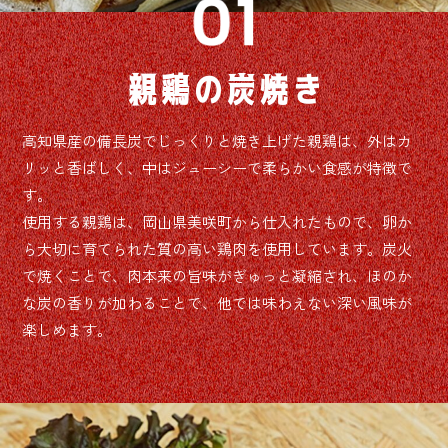
親鶏の炭焼き
高知県産の備長炭でじっくりと焼き上げた親鶏は、外はカ
リッと香ばしく、中はジューシーで柔らかい食感が特徴で
す。
使用する親鶏は、岡山県美咲町から仕入れたもので、卵か
ら大切に育てられた質の高い鶏肉を使用しています。炭火
で焼くことで、肉本来の旨味がぎゅっと凝縮され、ほのか
な炭の香りが加わることで、他では味わえない深い風味が
楽しめます。