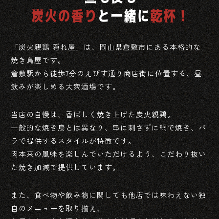
炭火の香り
と一緒に
乾杯！
「炭火親鶏 隠れ屋」は、岡山県倉敷市にある本格的な
焼き鳥屋です。
倉敷駅から徒歩7分のえびす通り商店街に位置する、昼
飲みが楽しめる大衆酒場です。
当店の自慢は、香ばしく焼き上げた炭火親鶏。
一般的な焼き鳥とは異なり、串に刺さずに網で焼き、バ
ラで提供するスタイルが特徴です。
肉本来の風味を楽しんでいただけるよう、こだわり抜い
た焼き加減で提供しています。
また、食べ物や飲み物に関しても他店では味わえない独
自のメニューを取り揃え、