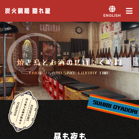
ENGLISH
焼き鳥とお酒のぜいたく時間
YAKITORI AND SAKE LUXURY TIME
昼も夜も