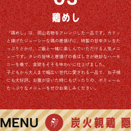
鶏めし
「鶏めし」は、岡山名物をアレンジした一品です。カリッ
と揚げたジューシーな鶏の唐揚げに、特製の甘辛タレをた
っぷりとかけ、ご飯と一緒に楽しんでいただける人気メニ
ューです。タレの旨味と唐揚げの香ばしさが絶妙なハーモ
ニーを奏で、食欲をそそる味わいに仕上げました。
子どもから大人まで幅広い世代に愛される一品で、お子様
にも大好評。お腹が空いた時にもぴったりの、ボリューム
たっぷりなメニューをぜひお楽しみください。